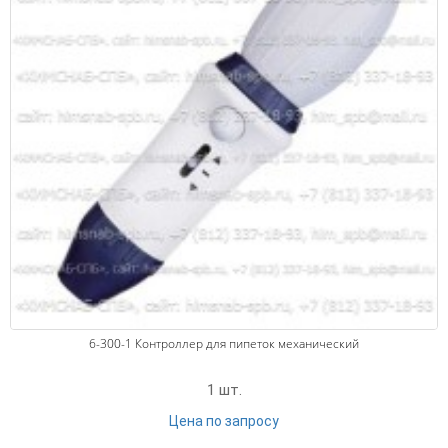
в Санкт-Петербурге, СПб
Помимо продажи
ДОЗИРУЮЩИХ УСТРОЙСТВ
компания
«Химснаб-СПб» предлагает широкий ассортимент продукции
товаров для химической отрасли - доставку заказанной
продукции осуществляем по всей России транспортными
компаниями. дозирующих устройств
!!дозирующие устройство!! дозирующие устройства прибор the
metering device дозирующие устройства, the metering device
механические дозаторы, электронные дозаторы, устройства
для дозирования больших объёмов, контроллеры для пипеток
контроллеры для пипеток , устройства для дозирования
больших объёмов, электронные дозаторы, механические
дозаторы
6-300-1 Контроллер для пипеток механический
1 шт.
Цена по запросу