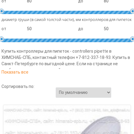
от
до
диаметр груши (в самой толстой части), мм контроллеров для пипеток
от
до
Купить контроллеры для пипеток - controllers pipette в
ХИМСНАБ-СПБ, контактный телефон +7-812-337-18-93. Купить в
Санкт-Петербурге по выгодной цене. Если на странице не
отобразились товары откройте главную категорию
Показать все
«ДОЗИРУЮЩИЕ УСТРОЙСТВА»
через боковое МЕНЮ. Для
подбора товаров по характеристикам воспользуйтесь
Сортировать по:
ФИЛЬТРОМ ХАРАКТЕРИСТИК в главной категории данного
раздела
«ДОЗИРУЮЩИЕ УСТРОЙСТВА»
.
Если у вас возникли вопросы в подборе товаров и продукции в
разделе «дозирующие устройства» - менеджеры компании
9:00
готовы ответить на ваши вопросы в рабочее время с
-
17:00
с пн - пт. Надеемся на дальнейшее стабильное и
взаимовыгодное сотрудничество.
Купить дозирующие устройства (the metering device)