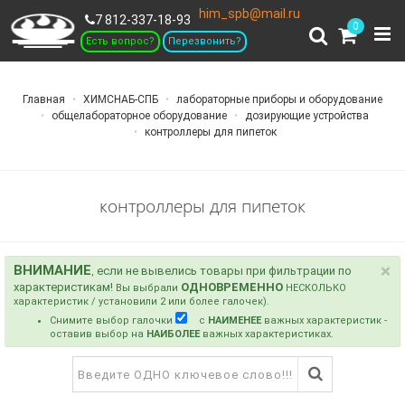
him_spb@mail.ru
7 812-337-18-93
0
Есть вопрос?
Перезвонить?
Главная
ХИМСНАБ-СПБ
лабораторные приборы и оборудование
общелабораторное оборудование
дозирующие устройства
контроллеры для пипеток
контроллеры для пипеток
З
×
ВНИМАНИЕ
если не вывелись товары при фильтрации по
,
характеристикам!
ОДНОВРЕМЕННО
Вы выбрали
НЕСКОЛЬКО
характеристик / установили 2 или более галочек).
Снимите выбор галочки
с
НАИМЕНЕЕ
важных характеристик -
оставив выбор на
НАИБОЛЕЕ
важных характеристиках.