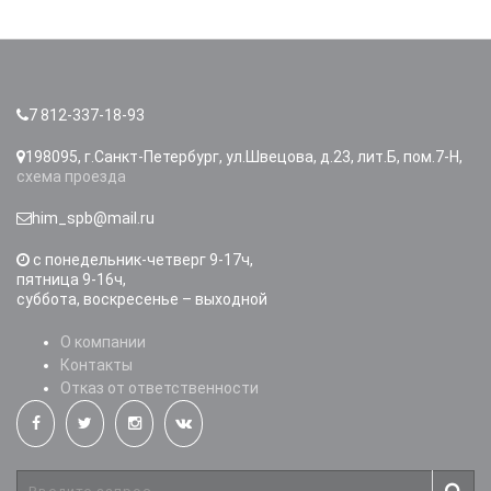
дозирующие устройства, the metering device механические
дозаторы, электронные дозаторы, устройства для дозирования
больших объёмов, контроллеры для пипеток контроллеры для
пипеток , устройства для дозирования больших объёмов,
электронные дозаторы, механические дозаторы
7 812-337-18-93
198095, г.Санкт-Петербург, ул.Швецова, д.23, лит.Б, пом.7-Н,
схема проезда
him_spb@mail.ru
c понедельник-четверг 9-17ч,
пятница 9-16ч,
суббота, воскресенье – выходной
О компании
Контакты
Отказ от ответственности