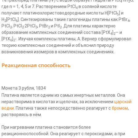
Тетрахлорид платины (IV) с водой образует гидраты PtCl
·nH
O,
4
2
где n = 1, 4, 5 и 7. Растворением PtCl
в соляной кислоте
4
получают платинохлористоводородные кислоты H[PtCl
] и
5
H
[PtCl
]. Синтезированы такие галогениды платины как PtBr
,
2
6
4
PtCl
, PtCl
·2PtCl
, PtBr
и PtI
. Для платины характерно
2
2
3
2
2
образование комплексных соединений состава [PtX
]
— и
4
2
[PtX
]
-. Изучая комплексы платины, А. Вернер сформулировал
6
2
теорию комплексных соединений и объяснил природу
возникновения изомеров в комплексных соединениях.
Реакционная способность
Монета 3 рубля, 1834
Платина является одним из самых инертных металлов. Она
нерастворима в кислотах и щелочах, за исключением
царской
водки
. Платина также непосредственно реагирует с
бромом
,
растворяясь в нём.
При нагревании платина становится более
реакционноспособной. Она реагирует с пероксидами, а при