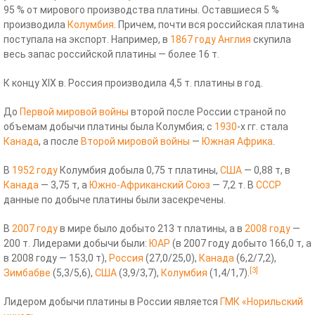
95 % от мирового производства платины. Оставшиеся 5 %
производила
Колумбия
. Причем, почти вся российская платина
поступала на экспорт. Например, в
1867 году
Англия
скупила
весь запас российской платины — более 16 т.
К концу XIX в. Россия производила 4,5 т. платины в год.
До
Первой мировой войны
второй после России страной по
объемам добычи платины была Колумбия; с
1930
-х гг. стала
Канада
, а после
Второй мировой войны
—
Южная Африка
.
В
1952 году
Колумбия добыла 0,75 т платины,
США
— 0,88 т, в
Канада
— 3,75 т, а
Южно-Африканский Союз
— 7,2 т. В
СССР
данные по добыче платины были засекречены.
В
2007 году
в мире было добыто 213 т платины, а в
2008 году
—
200 т. Лидерами добычи были:
ЮАР
(в 2007 году добыто 166,0 т, а
в 2008 году — 153,0 т),
Россия
(27,0/25,0),
Канада
(6,2/7,2),
[3]
Зимбабве
(5,3/5,6),
США
(3,9/3,7),
Колумбия
(1,4/1,7).
Лидером добычи платины в России является
ГМК «Норильский