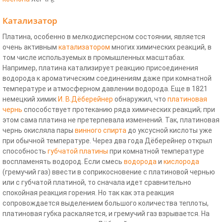
6
Катализатор
Платина, особенно в мелкодисперсном состоянии, является
очень активным
катализатором
многих химических реакций, в
том числе используемых в промышленных масштабах.
Например, платина катализирует реакцию присоединения
водорода к ароматическим соединениям даже при комнатной
температуре и атмосферном давлении водорода. Еще в 1821
немецкий химик
И. В.Дёберейнер
обнаружил, что
платиновая
чернь
способствует протеканию ряда химических реакций; при
этом сама платина не претерпевала изменений. Так, платиновая
чернь окисляла пары
винного спирта
до уксусной кислоты уже
при обычной температуре. Через два года Дёберейнер открыл
способность
губчатой платины
при комнатной температуре
воспламенять водород. Если смесь
водорода
и
кислорода
(гремучий газ) ввести в соприкосновение с платиновой чернью
или с губчатой платиной, то сначала идет сравнительно
спокойная реакция горения. Но так как эта реакция
сопровождается выделением большого количества теплоты,
платиновая губка раскаляется, и гремучий газ взрывается. На