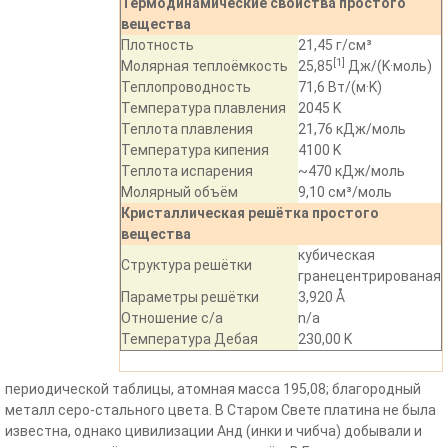
Термодинамические свойства простого
вещества
Плотность
21,45
г
/
см
³
[1]
Молярная теплоёмкость
25,85
Дж
/(
K
·
моль
)
Теплопроводность
71,6
Вт
/(
м
·
K
)
Температура плавления
2045
K
Теплота плавления
21,76
кДж
/
моль
Температура кипения
4100
K
Теплота испарения
~470
кДж
/
моль
Молярный объём
9,10
см
³/
моль
Кристаллическая решётка простого
вещества
кубическая
Структура решётки
гранецентрированая
Параметры решётки
3,920
Å
Отношение c/a
n/a
Температура Дебая
230,00
K
периодической таблицы, атомная масса 195,08; благородный
металл серо-стального цвета. В Старом Свете платина не была
известна, однако цивилизации Анд (инки и чибча) добывали и