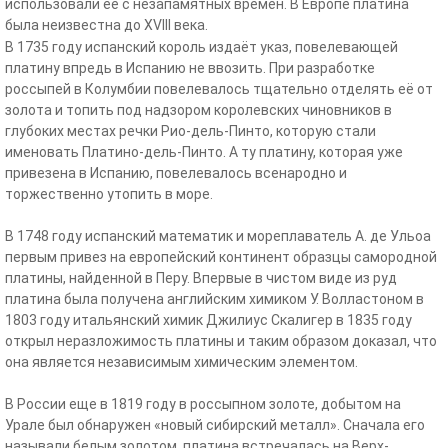
использовали её с незапамятных времён. В Европе платина
была неизвестна до XVIII века.
В 1735 году испанский король издаёт указ, повелевающей
платину впредь в Испанию не ввозить. При разработке
россыпей в Колумбии повелевалось тщательно отделять её от
золота и топить под надзором королевских чиновников в
глубоких местах речки Рио-дель-Пинто, которую стали
именовать Платино-дель-Пинто. А ту платину, которая уже
привезена в Испанию, повелевалось всенародно и
торжественно утопить в море.
В 1748 году испанский математик и мореплаватель А. де Ульоа
первым привез на европейский континент образцы самородной
платины, найденной в Перу. Впервые в чистом виде из руд
платина была получена английским химиком У. Волластоном в
1803 году итальянский химик Джилиус Скалигер в 1835 году
открыл неразложимость платины и таким образом доказал, что
она является независимым химическим элементом.
В России еще в 1819 году в россыпном золоте, добытом на
Урале был обнаружен «новый сибирский металл». Сначала его
называли белым золотом, платина встречалась на Верх-