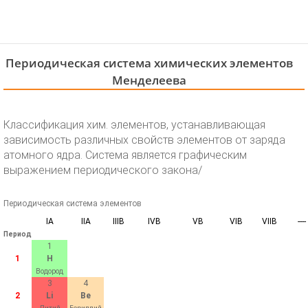
Периодическая система химических элементов
Менделеева
Классификация хим. элементов, устанавливающая
зависимость различных свойств элементов от заряда
атомного ядра. Система является графическим
выражением периодического закона/
Периодическая система элементов
IA
IIA
IIIB
IVB
VB
VIB
VIIB
----
Период
1
1
H
Водород
3
4
2
Li
Be