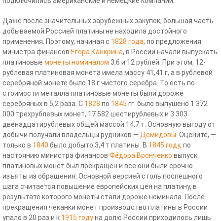
подключились американские и немецкие компании.
Даже после значительных зарубежных закупок, большая часть
добываемой Россией платины не находила достойного
применения. Поэтому, начиная с
1828 года
, по предложения
министра финансов
Егора Канкрина
, в России начали выпускать
платиновые
монеты
номиналом
3,6 и 12 рублей. При этом, 12-
рублевая платиновая монета имела массу 41,41 г, а в рублевой
серебряной монете было 18 г чистого серебра. То есть по
стоимости металла платиновые монеты были дороже
серебряных в 5,2 раза. С
1828
по
1845
гг. было выпушено 1 372
000 трехрублевых монет, 17 582 шестирублевых и 3 303
двенадцатирублевых общей массой 14,7 т. Основную выгоду от
добычи получали владельцы рудников —
Демидовы
. Оцените, —
только в
1840
было добыто 3,4 т платины. В
1845 году
, по
настоянию министра финансов
Фёдора Вронченко
выпуск
платиновых монет был прекращён и все они были срочно
изъяты из обращения. Основной версией столь поспешного
шага считается повышение европейских цен на платину, в
результате которого монеты стали дороже номинала. После
прекращения чеканки монет производство платины в России
упало в 20 раз и к
1915 году
на долю России приходилось лишь