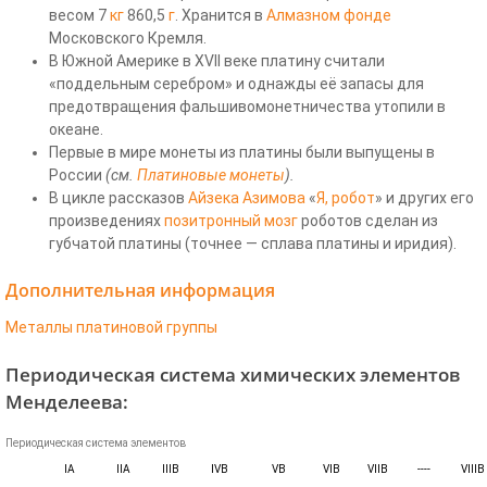
весом 7
кг
860,5
г
. Хранится в
Алмазном фонде
Московского Кремля.
В Южной Америке в XVII веке платину считали
«поддельным серебром» и однажды её запасы для
предотвращения фальшивомонетничества утопили в
океане.
Первые в мире монеты из платины были выпущены в
России
(см.
Платиновые монеты
).
В цикле рассказов
Айзека Азимова
«
Я, робот
» и других его
произведениях
позитронный мозг
роботов сделан из
губчатой платины (точнее — сплава платины и иридия).
Дополнительная информация
Металлы платиновой группы
Периодическая система химических элементов
Менделеева:
Периодическая система элементов
IA
IIA
IIIB
IVB
VB
VIB
VIIB
----
VIIIB