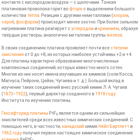
контакте с кислородом воздуха — с щелочами. Тонкая
платиновая проволока горит во
фторе
с выделением большого
количества
тепла
. Реакции с другими неметаллами (
хлором
,
серой
,
фосфором
) происходят менее охотно. При более сильном
нагревании платина реагирует с
углеродом
и
кремнием
, образуя
твёрдые растворы, аналогично металлам группы
железа
.
В своих соединениях платина проявляет почти все
степени
окисления
от 0 до +8, из которых наиболее устойчивы +2 и +4.
Для платины характерно образование многочисленных
комплексных соединений, которых известно много сотен.
Многие из них носят имена изучавших их химиков (соли Косса,
Магнуса, Пейроне, Цейзе, Чугаева и т. д.). Большой вклад в
изучение таких соединений внес русский химик Л. А. Чугаев
(
1873
−
1922
), первый директор созданного в
1918 году
Института по изучению платины.
Гексафторид платины
PtF
является одним из сильнейших
6
окислителей среди всех известных химических соединений. С
помощью него, в частности,
канадский
химик
Нейл Бартлетт
в
1962 году
получил первое настоящее химическое соединение
ксенона
XePtF
.