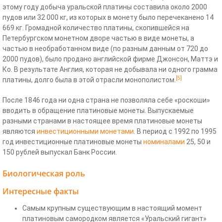
этому году добыча уральской платины составила около 2000
пудов или 32 000 кг, из которых в монету было перечеканено 14
669 кг. Громадной количество платины, скопившейся на
Петербургском монетном дворе частью в виде монеты, а
частью в необработанном виде (по разным данным от 720 до
2000 пудов), было продано английской фирме Джонсон, Маттэ и
Ко. В результате Англия, которая не добывала ни одного грамма
[5]
платины, долго была в этой отрасли монополистом.
После 1846 года ни одна страна не позволяла себе «роскоши»
вводить в обращение платиновые монеты. Выпускаемые
разными странами в настоящее время платиновые монеты
являются
инвестиционными монетами
. В период с 1992 по 1995
год инвестиционные платиновые монеты
номиналами
25, 50 и
150 рублей выпускал Банк России.
Биологическая роль
Интересные факты
Самым крупным существующим в настоящий момент
платиновым самородком является «Уральский гигант»