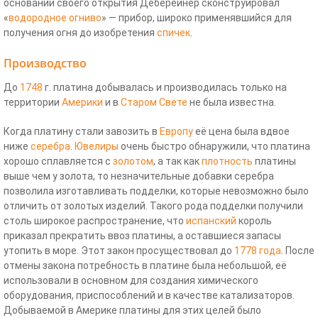
основании своего открытия Дёберейнер сконструировал
«
водородное огниво
» — прибор, широко применявшийся для
получения огня до изобретения
спичек
.
Производство
До
1748
г. платина добывалась и производилась только на
территории
Америки
и в
Старом Свете
не была известна.
Когда платину стали завозить в
Европу
её цена была вдвое
ниже
серебра
.
Ювелиры
очень быстро обнаружили, что платина
хорошо сплавляется с
золотом
, а так как
плотность
платины
выше чем у золота, то незначительные добавки серебра
позволила изготавливать подделки, которые невозможно было
отличить от золотых изделий. Такого рода подделки получили
столь широкое распространение, что
испанский
король
приказал прекратить ввоз платины, а оставшиеся запасы
утопить в море. Этот закон просуществовал до
1778 года
. После
отмены закона потребность в платине была небольшой, её
использовали в основном для создания химического
оборудования, приспособлений и в качестве катализаторов.
Добываемой в Америке платины для этих целей было