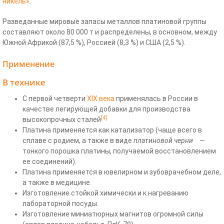
никель»
.
Разведанные мировые запасы металлов платиновой группы
составляют около 80 000 т и распределены, в основном, между
Южной Африкой (87,5 %), Россией (8,3 %) и США (2,5 %).
Применение
В технике
С первой четверти
XIX века
применялась в России в
качестве легирующей добавки для производства
[4]
высокопрочных сталей
Платина применяется как катализатор (чаще всего в
сплаве с родием, а также в виде
платиновой черни
—
тонкого порошка платины, получаемой восстановлением
ее соединений).
Платина применяется в ювелирном и зубоврачебном деле,
а также в медицине.
Изготовление стойкой химически и к нагреванию
лабораторной посуды.
Изготовление миниатюрных магнитов огромной силы