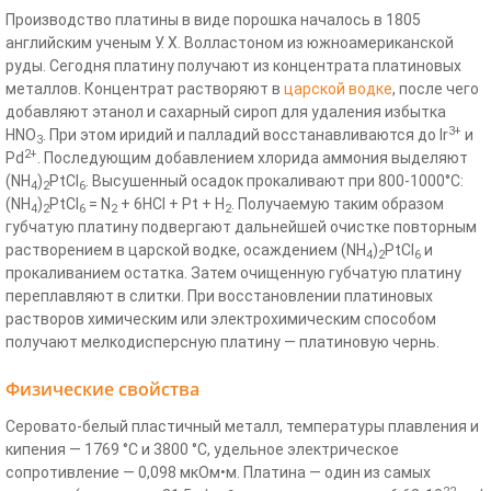
Производство платины в виде порошка началось в 1805
английским ученым У. Х. Волластоном из южноамериканской
руды. Сегодня платину получают из концентрата платиновых
металлов. Концентрат растворяют в
царской водке
, после чего
добавляют этанол и сахарный сироп для удаления избытка
3+
HNO
. При этом иридий и палладий восстанавливаются до Ir
и
3
2+
Pd
. Последующим добавлением хлорида аммония выделяют
(NH
)
PtCl
. Высушенный осадок прокаливают при 800-1000°C:
4
2
6
(NH
)
PtCl
= N
+ 6HCl + Pt + H
. Получаемую таким образом
4
2
6
2
2
губчатую платину подвергают дальнейшей очистке повторным
растворением в царской водке, осаждением (NH
)
PtCl
и
4
2
6
прокаливанием остатка. Затем очищенную губчатую платину
переплавляют в слитки. При восстановлении платиновых
растворов химическим или электрохимическим способом
получают мелкодисперсную платину — платиновую чернь.
Физические свойства
Серовато-белый пластичный металл, температуры плавления и
кипения — 1769 °C и 3800 °C, удельное электрическое
сопротивление — 0,098 мкОм•м. Платина — один из самых