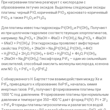
При нагревании платина реагирует с кислородом с
образованием летучих оксидов. Выделены следующие оксиды
платины: черный PtO, коричневый PtO
, красновато-коричневый
2
PtO
, а также Pt
O
и Pt
O
.
3
2
3
3
4
Для платины известны гидроксиды Pt(OH)
и Pt(OH)
. Получают
2
4
их при щелочном гидролизе соответствующих хлорплатинатов,
например: Na
PtCl
+ 2NaOH = 4NaCl + Pt(OH)
I, Na
PtCl
+ 4NaOH
2
4
2
2
6
= 6NaCl + Pt(OH)
I. Эти гидроксиды проявляют амфотерные
4
свойства: Pt(OH)
+ 2NaOH = Na
[Pt(OH)
], Pt(OH)
+4HCl
2
2
4
2
= H
[PtCl
] + 2H
O, Pt(OH)
+ 6HCl = H
[PtCl
] + 4H
O, Pt(OH)
2
4
2
4
2
6
2
4
+ 2NaOH = Na
[Pt(OH)
]. Гексафторид PtF
— один из сильнейших
2
6
6
окислителей, способный окислить молекулы кислорода, ксенона
-
или NO: O
+ PtF
= O
+[PtF
]
.
2
6
2
6
C обнаруженного Н. Бартлеттом взаимодействия между Хе и
PtF
, приводящего к образованию XePtF
, началась химия
6
6
инертных газов. PtF
получают фторированием платины при
6
1000 °C под давлением. Фторирование платины при нормальным
давлении и температуре 350—400 °C даёт фторид Pt(IV): Pt + 2F
2
= PtF
Фториды платины гигроскопичны и разлагаются водой.
4