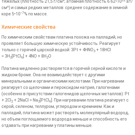
22
тяжелых (плотность 21,5 г/см³; атомная плотность 6.62•10
ат/
см³) и самых редких металлов: среднее содержание в земной
−7
коре 5•10
% по массе.
Химические свойства
По химическим свойствам платина похожа на палладий, но
проявляет большую химическую устойчивость. Реагирует
только с горячей царской водкой: 3Pt + 4HNO
+ 18HCl
3
= 3H
[PtCl
] + 4NO + 8H
O
2
6
2
Платина медленно растворяется в горячей серной кислоте и
жидком броме. Она не взаимодействует с другими
минеральными и органическими кислотами. При нагревании
реагирует со щелочами и пероксидом натрия, галогенами
(особенно в присутствии галогенидов щелочных металлов): Pt
+ 2Cl
+ 2NaCl = Na
[PtCl
]. При нагревании платина реагирует с
2
2
6
серой, селеном, теллуром, углеродом и кремнием. Как и
палладий, платина может растворять молекулярный водород,
но объем поглощаемого водорода меньше и способность его
отдавать при нагревании у платины меньше.