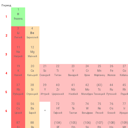
Период
1
H
1
Водород
3
4
Li
Be
2
Литий
Бериллий
11
12
Na
Mg
3
Натрий
Магний
19
20
21
22
23
24
25
26
27
K
Ca
Sc
Ti
V
Cr
Mn
Fe
Co
4
Калий
Кальций
Скандий
Титан
Ванадий
Хром
Марганец
Железо
Кобаль
37
38
39
40
41
42
(43)
44
45
Rb
Sr
Y
Zr
Nb
Mo
Tc
Ru
Rh
5
Рубидий
Стронций
Иттрий
Цирконий
Ниобий
Молибден
Технеций
Рутений
Роди
55
56
72
73
74
75
76
77
Cs
Ba
Hf
Ta
W
Re
Os
Ir
6
*
Цезий
Барий
Гафний
Тантал
Вольфрам
Рений
Осмий
Ириди
87
88
(104)
(105)
(106)
(107)
(108)
(109)
Fr
Ra
Rf
Db
Sg
Bh
Hs
Mt