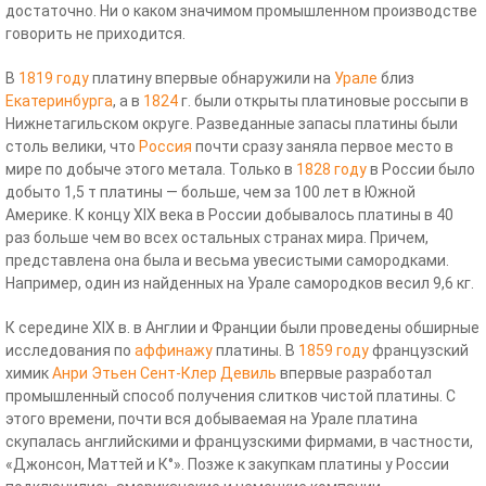
достаточно. Ни о каком значимом промышленном производстве
говорить не приходится.
В
1819 году
платину впервые обнаружили на
Урале
близ
Екатеринбурга
, а в
1824
г. были открыты платиновые россыпи в
Нижнетагильском округе. Разведанные запасы платины были
столь велики, что
Россия
почти сразу заняла первое место в
мире по добыче этого метала. Только в
1828 году
в России было
добыто 1,5 т платины — больше, чем за 100 лет в Южной
Америке. К концу XIX века в России добывалось платины в 40
раз больше чем во всех остальных странах мира. Причем,
представлена она была и весьма увесистыми самородками.
Например, один из найденных на Урале самородков весил 9,6 кг.
К середине XIX в. в Англии и Франции были проведены обширные
исследования по
аффинажу
платины. В
1859 году
французский
химик
Анри Этьен Сент-Клер Девиль
впервые разработал
промышленный способ получения слитков чистой платины. С
этого времени, почти вся добываемая на Урале платина
скупалась английскими и французскими фирмами, в частности,
«Джонсон, Маттей и К°». Позже к закупкам платины у России