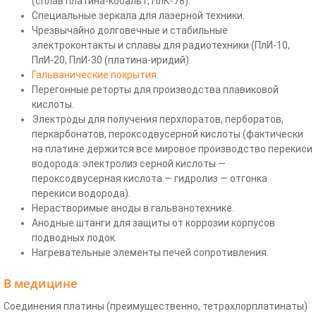
(сплав платина-кобальт, ПлК-78).
Специальные зеркала для лазерной техники.
Чрезвычайно долговечные и стабильные
электроконтакты и сплавы для радиотехники (ПлИ-10,
ПлИ-20, ПлИ-30 (платина-иридий).
Гальванические покрытия
.
Перегонные реторты для производства плавиковой
кислоты.
Электроды для получения перхлоратов, перборатов,
перкарбонатов, пероксодвусерной кислоты (фактически
на платине держится все мировое производство перекиси
водорода: электролиз серной кислоты —
пероксодвусерная кислота — гидролиз — отгонка
перекиси водорода).
Нерастворимые аноды в гальванотехнике.
Анодные штанги для защиты от коррозии корпусов
подводных лодок.
Нагревательные элементы печей сопротивления.
В медицине
Соединения платины (преимущественно, тетрахлорплатинаты)