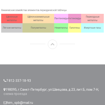
Химические семейства элементов периодической таблицы
Щелочные
Щёлочноземельные
Переходные
Лантаноиды
Актиноиды
металлы
металлы
металлы
Лёгкие металлы
Полуметаллы
Неметаллы
Галогены
Инертные газы
7 812-337-18-93
198095, г.Санкт-Петербург, ул.Швецова, д.23, лит.Б, пом.7-Н,
схема проезда
him_spb@mail.ru