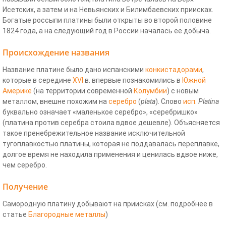
Исетских, а затем и на Невьянских и Билимбаевских приисках.
Богатые россыпи платины были открыты во второй половине
1824 года, а на следующий год в России началась ее добыча.
Происхождение названия
Название платине было дано испанскими
конкистадорами
,
которые в середине
XVI
в. впервые познакомились в
Южной
Америке
(на территории современной
Колумбии
) с новым
металлом, внешне похожим на
серебро
(
plata
). Слово
исп.
Platina
буквально означает «маленькое серебро», «серебришко»
(платина против серебра стоила вдвое дешевле). Объясняется
такое пренебрежительное название исключительной
тугоплавкостью платины, которая не поддавалась переплавке,
долгое время не находила применения и ценилась вдвое ниже,
чем серебро.
Получение
Самородную платину добывают на приисках (см. подробнее в
статье
Благородные металлы
)