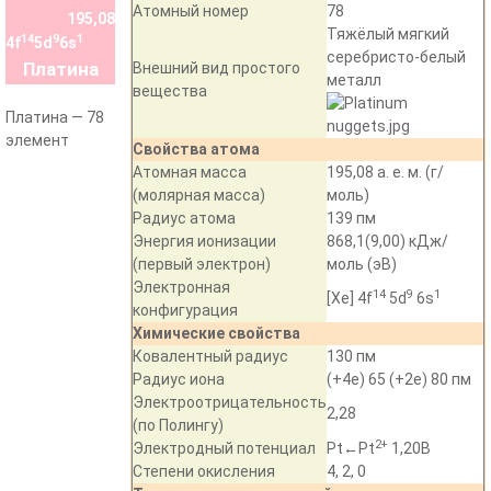
Атомный номер
78
195,08
Тяжёлый мягкий
14
9
1
4f
5d
6s
серебристо-белый
Платина
Внешний вид простого
металл
вещества
Платина — 78
элемент
Свойства атома
Атомная масса
195,08
а. е. м.
(
г
/
(
молярная масса
)
моль
)
Радиус атома
139
пм
Энергия ионизации
868,1(9,00)
кДж
/
(первый электрон)
моль
(
эВ
)
Электронная
14
9
1
[Xe] 4f
5d
6s
конфигурация
Химические свойства
Ковалентный радиус
130
пм
Радиус иона
(+4e) 65 (+2e) 80
пм
Электроотрицательность
2,28
(по Полингу)
2+
Электродный потенциал
Pt←Pt
1,20В
Степени окисления
4, 2, 0