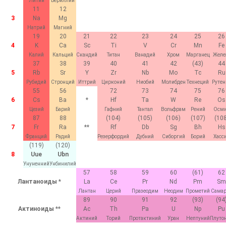
Литий
Бериллий
11
12
3
Na
Mg
Натрий
Магний
19
20
21
22
23
24
25
26
4
K
Ca
Sc
Ti
V
Cr
Mn
Fe
Калий
Кальций
Скандий
Титан
Ванадий
Хром
Марганец
Желе
37
38
39
40
41
42
(43)
44
5
Rb
Sr
Y
Zr
Nb
Mo
Tc
Ru
Рубидий
Стронций
Иттрий
Цирконий
Ниобий
Молибден
Технеций
Рутен
55
56
72
73
74
75
76
6
Cs
Ba
*
Hf
Ta
W
Re
Os
Цезий
Барий
Гафний
Тантал
Вольфрам
Рений
Осм
87
88
(104)
(105)
(106)
(107)
(108
7
Fr
Ra
**
Rf
Db
Sg
Bh
Hs
Франций
Радий
Резерфордий
Дубний
Сиборгий
Борий
Хасс
(119)
(120)
8
Uue
Ubn
Унуненний
Унбинилий
57
58
59
60
(61)
62
Лантаноиды
*
La
Ce
Pr
Nd
Pm
Sm
Лантан
Церий
Празеодим
Неодим
Прометий
Сама
89
90
91
92
(93)
(94
Актиноиды
**
Ac
Th
Pa
U
Np
Pu
Актиний
Торий
Протактиний
Уран
Нептуний
Плуто