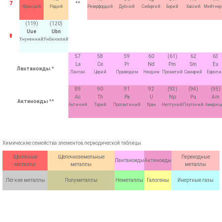
7
**
Франций
Радий
Резерфордий
Дубний
Сиборгий
Борий
Хассий
Мейтне
(119)
(120)
Uue
Ubn
8
Унуненний
Унбинилий
57
58
59
60
(61)
62
63
La
Ce
Pr
Nd
Pm
Sm
Eu
Лантаноиды
*
Лантан
Церий
Празеодим
Неодим
Прометий
Самарий
Европи
89
90
91
92
(93)
(94)
(95)
Ac
Th
Pa
U
Np
Pu
Am
Актиноиды
**
Актиний
Торий
Протактиний
Уран
Нептуний
Плутоний
Америц
Химические семейства элементов периодической таблицы
Щелочные
Щёлочноземельные
Переходные
Лантаноиды
Актиноиды
металлы
металлы
металлы
Лёгкие металлы
Полуметаллы
Неметаллы
Галогены
Инертные газы