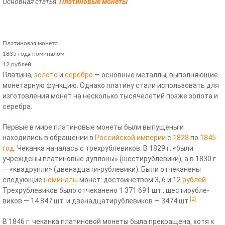
Основная статья
:
Платиновые монеты
Платиновая монета
1835 года номиналом
12 рублей.
Платина,
золото
и
серебро
— основные металлы, выполняющие
монетарную функцию. Однако платину стали использовать для
изготовления монет на несколько тысячелетий позже золота и
серебра.
Первые в мире платиновые монеты были выпущены и
находились в обращении в
Российской империи
с
1828
по
1845
год
. Чеканка началась с трехрублевиков. В 1829 г. «были
учреждены платиновые дуплоны» (шестирублевики), а в 1830 г.
— «квадрупли» (двенадцати-рублевики). Были отчеканены
следующие
номиналы
монет: достоинством 3, 6 и 12
рублей
.
Трехрублевиков было отчеканено 1 371 691 шт., шестирубле-
[2]
виков — 14 847 шт. и двенадцатирублевиков — 3474 шт.
В 1846 г. чеканка платиновой монеты была прекращена, хотя к